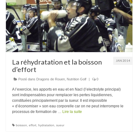
Recettes
Contact
La réhydratation et la boisson
JAN 2014
d’effort
Posté dans
Dragons de Rouen
,
Nutrition Golf
|
0
A l’exercice, les apports en eau et en Nacl (l’electrolyte principal)
sont indispensables pour remplacer les pertes liquidiennes,
constituées principalement par la sueur. Il est impossible
« d’économiser » son eau corporelle car on ne peut interrompre le
processus de formation de …
Lire la suite
boisson
,
effort
,
hydratation
,
sueur