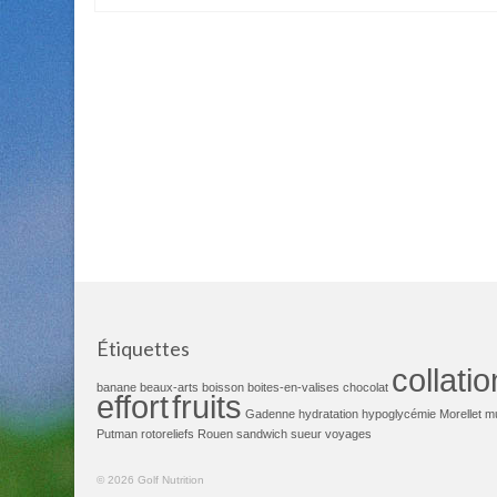
Étiquettes
collatio
banane
beaux-arts
boisson
boites-en-valises
chocolat
effort
fruits
Gadenne
hydratation
hypoglycémie
Morellet
m
Putman
rotoreliefs
Rouen
sandwich
sueur
voyages
© 2026 Golf Nutrition