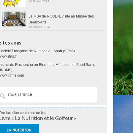
14 février 2014
Le MBA de ROUEN, visite au Musée des
Beaux-Arts
19 janvier 2014
Sites amis
Société Française de Nutrition du Sport (SFNS)
www.sfns.fr
Institut de Recherche en Bien-être, Médecine et Sport Santé
(IRBMS)
www.irbms.com
The location could not be found.
Livre « La Nutrition et le Golfeur »