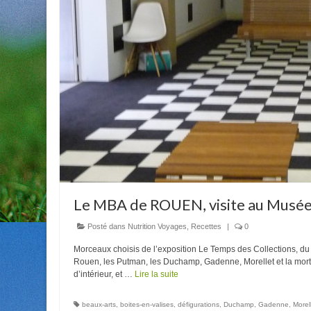
Le MBA de ROUEN, visite au Musée
Posté dans
Nutrition Voyages
,
Recettes
|
0
Morceaux choisis de l’exposition Le Temps des Collections, 
Rouen, les Putman, les Duchamp, Gadenne, Morellet et la mor
d’intérieur, et …
Lire la suite
beaux-arts
,
boites-en-valises
,
défigurations
,
Duchamp
,
Gadenne
,
Morel