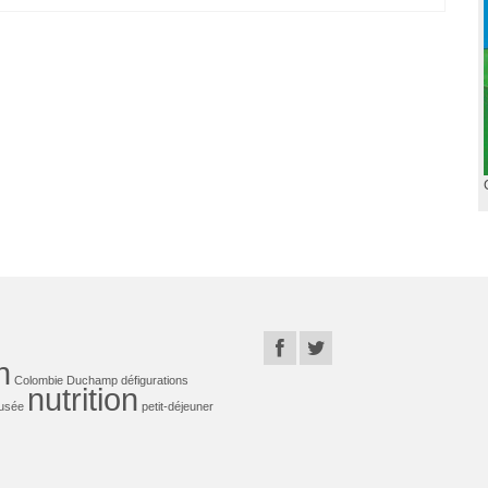
n
Colombie
Duchamp
défigurations
nutrition
usée
petit-déjeuner