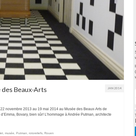
 des Beaux-Arts
JAN 2014
du 22 novembre 2013 au 19 mai 2014 au Musée des Beaux-Arts de
t d’Emma, Bovary, bien sûr! L’hommage à Andrée Putman, architecte
let
,
musée
,
Putman
,
rotoreliefs
,
Rouen