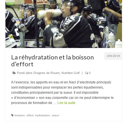
Recettes
Contact
La réhydratation et la boisson
JAN 2014
d’effort
Posté dans
Dragons de Rouen
,
Nutrition Golf
|
0
A l’exercice, les apports en eau et en Nacl (l’electrolyte principal)
sont indispensables pour remplacer les pertes liquidiennes,
constituées principalement par la sueur. Il est impossible
« d’économiser » son eau corporelle car on ne peut interrompre le
processus de formation de …
Lire la suite
boisson
,
effort
,
hydratation
,
sueur