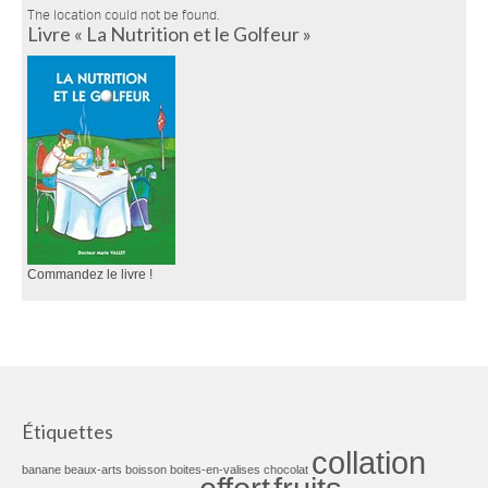
The location could not be found.
Livre « La Nutrition et le Golfeur »
Commandez le livre !
Étiquettes
collation
banane
beaux-arts
boisson
boites-en-valises
chocolat