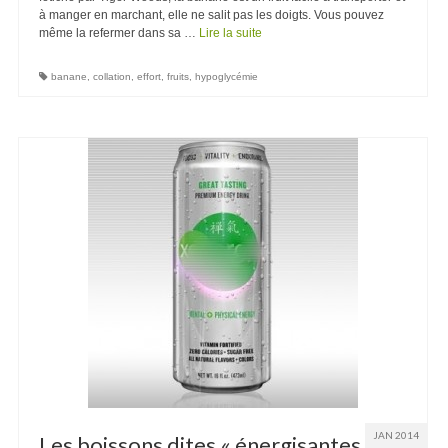
à manger en marchant, elle ne salit pas les doigts. Vous pouvez
même la refermer dans sa …
Lire la suite
banane
,
collation
,
effort
,
fruits
,
hypoglycémie
JAN 2014
Les boissons dites « énergisantes