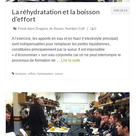
La réhydratation et la boisson
JAN 2014
d’effort
Posté dans
Dragons de Rouen
,
Nutrition Golf
|
0
A l’exercice, les apports en eau et en Nacl (l’electrolyte principal)
sont indispensables pour remplacer les pertes liquidiennes,
constituées principalement par la sueur. Il est impossible
« d’économiser » son eau corporelle car on ne peut interrompre le
processus de formation de …
Lire la suite
boisson
,
effort
,
hydratation
,
sueur