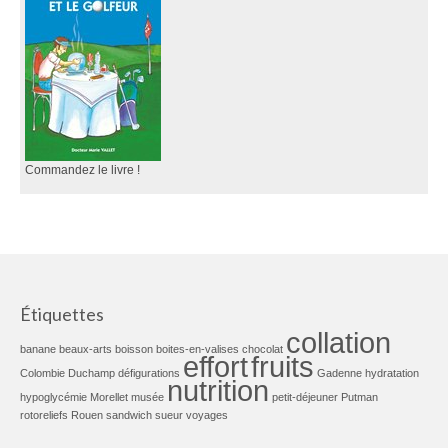
Commandez le livre !
Étiquettes
collation
banane
beaux-arts
boisson
boites-en-valises
chocolat
effort
fruits
Colombie
Duchamp
défigurations
Gadenne
hydratation
nutrition
hypoglycémie
Morellet
musée
petit-déjeuner
Putman
rotoreliefs
Rouen
sandwich
sueur
voyages