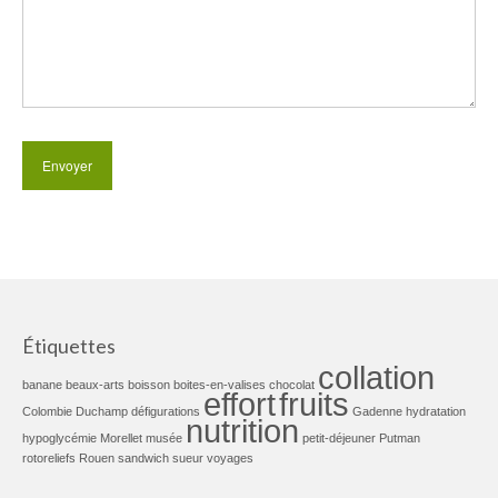
Étiquettes
collation
banane
beaux-arts
boisson
boites-en-valises
chocolat
effort
fruits
Colombie
Duchamp
défigurations
Gadenne
hydratation
nutrition
hypoglycémie
Morellet
musée
petit-déjeuner
Putman
rotoreliefs
Rouen
sandwich
sueur
voyages